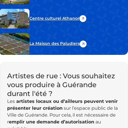
un
nouvel
onglet)
Centre culturel Athanor
(ouvre
un
nouvel
onglet)
La Maison des Paludiers
(ouvre
un
nouvel
onglet)
Artistes de rue : Vous souhaitez
vous produire à Guérande
durant l'été ?
Les
artistes locaux ou d’ailleurs peuvent venir
présenter leur création
sur l’espace public de la
Ville de Guérande. Pour cela, il est nécessaire de
r
emplir une demande d’autorisation
au