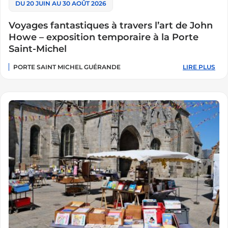
DU 20 JUIN AU 30 AOÛT 2026
Voyages fantastiques à travers l’art de John
Howe – exposition temporaire à la Porte
Saint-Michel
PORTE SAINT MICHEL GUÉRANDE
LIRE PLUS
:
VOYAGES
FANTASTIQUE
À
TRAVERS
L’ART
DE
JOHN
HOWE
–
EXPOSITION
TEMPORAIRE
À
LA
PORTE
SAINT-
MICHEL