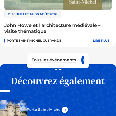
DU 6 JUILLET AU 30 AOÛT 2026
John Howe et l’architecture médiévale –
visite thématique
PORTE SAINT MICHEL GUÉRANDE
LIRE PLUS
:
JOHN
HOWE
ET
L’ARCHITECT
Tous les événements
MÉDIÉVALE
–
VISITE
THÉMATIQUE
Découvrez également
Porte Saint-Michel
(ouvre