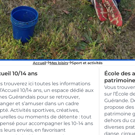
Accueil
Mes loisirs
Sport et activités
ueil 10/14 ans
École des a
patrimoin
s trouverez ici toutes les informations
Vous trouver
 l’Accueil 10/14 ans, un espace dédié aux
sur l’École 
nes Guérandais pour se retrouver,
Guérande. De
anger et s’amuser dans un cadre
propose des 
té. Activités sportives, créatives,
patrimoine 
turelles ou moments de détente : tout
dehors du cad
 pensé pour accompagner les 10-14 ans
diverses prat
s leurs envies, en favorisant
danse, cirqu