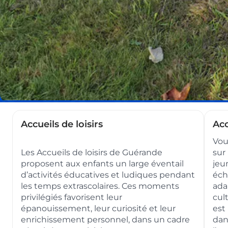
Pages
Accueils de loisirs
Acc
enfant
Vou
Les Accueils de loisirs de Guérande
sur
proposent aux enfants un large éventail
jeu
de
d’activités éducatives et ludiques pendant
éch
les temps extrascolaires. Ces moments
adap
la
privilégiés favorisent leur
cul
épanouissement, leur curiosité et leur
est
enrichissement personnel, dans un cadre
dan