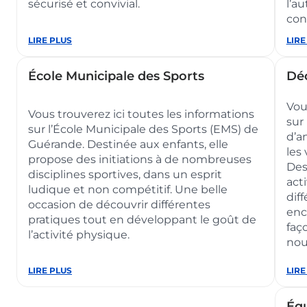
page
sécurisé et convivial.
l’a
conv
sport
:
LIRE PLUS
:
LIRE
Accueils
Accu
et
de
10/1
loisirs
ans
École Municipale des Sports
Dé
activités
Vou
Vous trouverez ici toutes les informations
sur
sur l’École Municipale des Sports (EMS) de
d’a
Guérande. Destinée aux enfants, elle
les
propose des initiations à de nombreuses
Des
disciplines sportives, dans un esprit
act
ludique et non compétitif. Une belle
dif
occasion de découvrir différentes
enc
pratiques tout en développant le goût de
faç
l’activité physique.
nou
:
LIRE PLUS
:
LIRE
École
Déco
Municipale
des
Équ