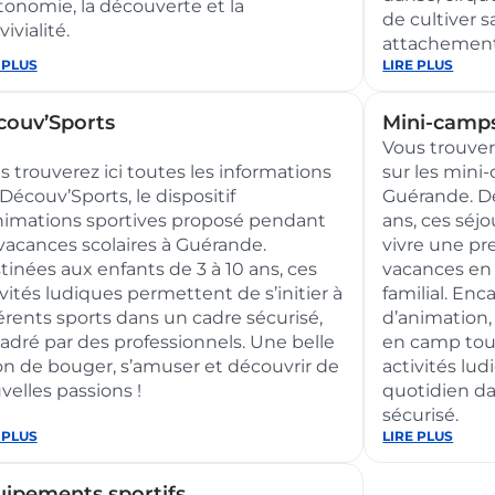
utonomie, la découverte et la
de cultiver s
ivialité.
attachement 
 PLUS
:
LIRE PLUS
eil
École
4
des
arts
couv’Sports
Mini-camp
et
Vous trouver
du
patrimoine
s trouverez ici toutes les informations
sur les mini-
 Découv’Sports, le dispositif
Guérande. De
nimations sportives proposé pendant
ans, ces séj
 vacances scolaires à Guérande.
vivre une pr
tinées aux enfants de 3 à 10 ans, ces
vacances en
ivités ludiques permettent de s’initier à
familial. En
férents sports dans un cadre sécurisé,
d’animation,
adré par des professionnels. Une belle
en camp tout
on de bouger, s’amuser et découvrir de
activités lud
velles passions !
quotidien d
sécurisé.
 PLUS
:
LIRE PLUS
uv’Sports
Mini-
camps
ipements sportifs