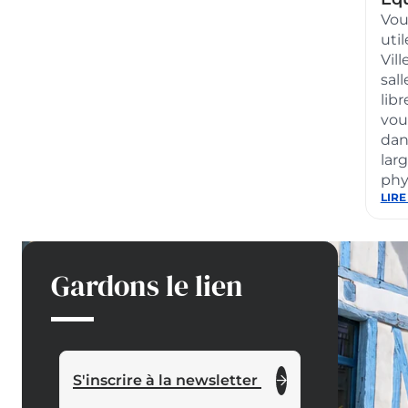
Sports
Vou
util
Vil
sal
lib
vou
dan
lar
phy
:
LIRE
Équ
sport
Gardons le lien
S'inscrire à la newsletter