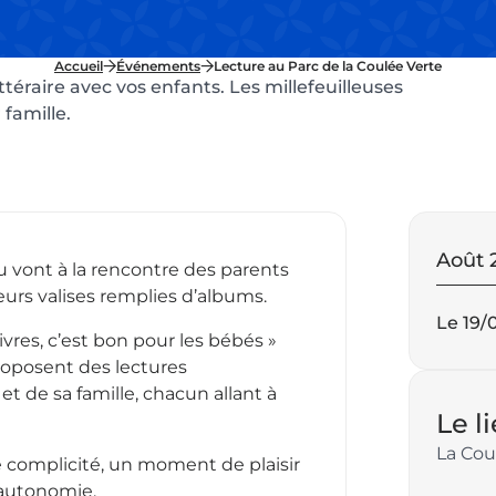
Accueil
Événements
Lecture au Parc de la Coulée Verte
téraire avec vos enfants. Les millefeuilleuses
 famille.
Da
Août 
 Lu vont à la rencontre des parents
eurs valises remplies d’albums.
im
Le 19/
vres, c’est bon pour les bébés »
 proposent des lectures
à
et de sa famille, chacun allant à
Le l
ve
La Cou
e complicité, un moment de plaisir
’autonomie.