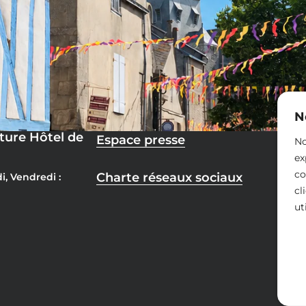
N
ture Hôtel de
Espace presse
No
ex
co
Charte réseaux sociaux
i, Vendredi :
cl
ut