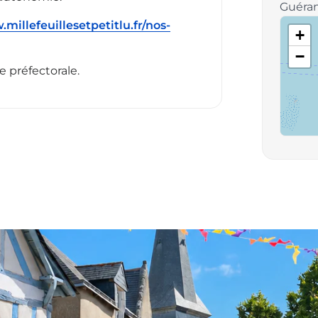
Guéra
millefeuillesetpetitlu.fr/nos-
+
−
e préfectorale.