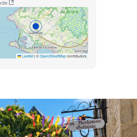
nde
Leaflet
|
©
OpenStreetMap
contributors