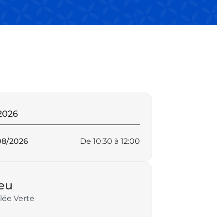
tes
2026
portantes
08/2026
De 10:30 à 12:00
ieu
nir
lée Verte