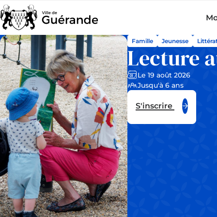
Mo
Famille
Jeunesse
Littéra
Lecture a
Le 19 août 2026
Jusqu'à 6 ans
S'inscrire