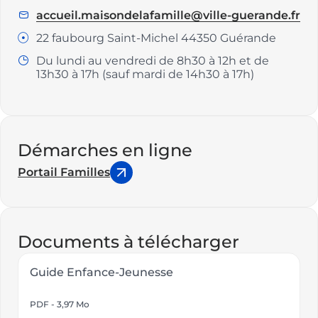
:
accueil.maisondelafamille@ville-guerande.fr
E
manège
m
et
22 faubourg Saint-Michel 44350 Guérande
Adresse
a
les
:
Du lundi au vendredi de 8h30 à 12h et de
Horaires
i
sourires
13h30 à 17h (sauf mardi de 14h30 à 17h)
:
l
!
:
Démarches en ligne
Portail Familles
Documents à télécharger
Guide Enfance-Jeunesse
PDF - 3,97 Mo