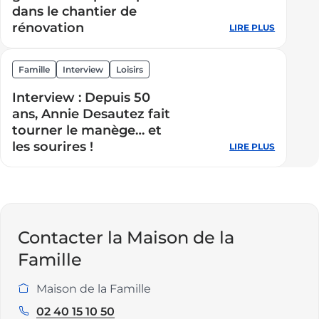
dans le chantier de
:
rénovation
LIRE PLUS
:
un
École
arbre
Bois
offert
Famille
Interview
Loisirs
Rochefor
pour
Interview : Depuis 50
:
chaque
ans, Annie Desautez fait
la
naissance
tourner le manège… et
géotherm
les sourires !
LIRE PLUS
:
prend
Interview
place
:
dans
Depuis
le
50
chantier
ans,
Contacter la Maison de la
de
Annie
rénovatio
Famille
Desautez
fait
Maison de la Famille
Service
tourner
:
02 40 15 10 50
Téléphone
le