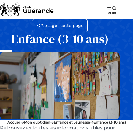
Ouvr
la
Partager cette page
navi
Enfance (3-10 ans)
mob
Accueil
Mon quotidien
Enfance et Jeunesse
Enfance (3-10 ans)
Retrouvez ici toutes les informations utiles pour