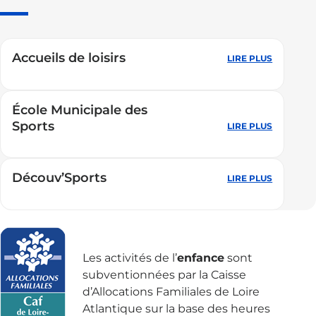
Accueils de loisirs
LIRE PLUS
:
Accueils
de
École Municipale des
loisirs
Sports
LIRE PLUS
:
École
Municipa
Découv’Sports
des
LIRE PLUS
:
Sports
Découv’S
Les activités de l’
enfance
sont
subventionnées par la Caisse
d’Allocations Familiales de Loire
Atlantique sur la base des heures