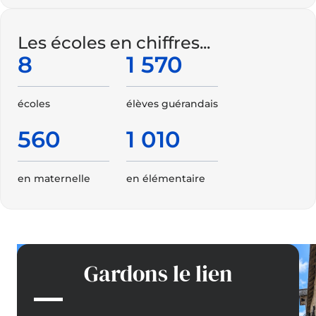
Les écoles en chiffres...
8
1 570
écoles
élèves guérandais
560
1 010
en maternelle
en élémentaire
Gardons le lien