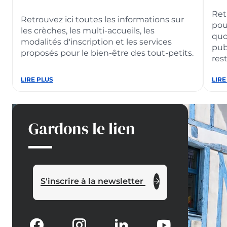
enfant
Ret
Retrouvez ici toutes les informations sur
pou
les crèches, les multi-accueils, les
de
quo
modalités d'inscription et les services
publ
proposés pour le bien-être des tout-petits.
rest
la
:
LIRE PLUS
:
LIRE
page
Petite
Enfa
enfance
(3-
(0-
10
3
ans)
enfance
ans)
Gardons le lien
et
jeunesse
S'inscrire à la newsletter