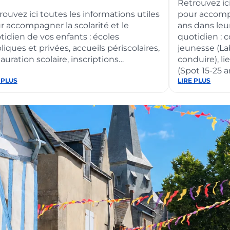
Retrouvez ici
rouvez ici toutes les informations utiles
pour accompa
r accompagner la scolarité et le
ans dans leur
tidien de vos enfants : écoles
quotidien : c
iques et privées, accueils périscolaires,
jeunesse (La
auration scolaire, inscriptions…
conduire), l
(Spot 15-25 a
 PLUS
:
LIRE PLUS
nce
Jeunesse
(11-
25
ans)