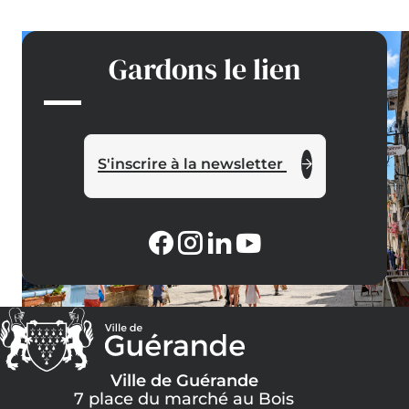
collégial
Saint-
Aubin
Gardons le lien
reçoit
280
000
€
grâce
S'inscrire à la newsletter
au
Loto
du
Patrimoi
Ville de Guérande
7 place du marché au Bois