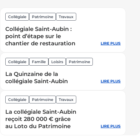
Collégiale
Patrimoine
Travaux
Collégiale Saint-Aubin :
point d’étape sur le
chantier de restauration
LIRE PLUS
:
Collégial
Saint-
Collégiale
Famille
Loisirs
Patrimoine
Aubin
La Quinzaine de la
:
collégiale Saint-Aubin
point
LIRE PLUS
:
d’étape
La
sur
Quinzain
Collégiale
Patrimoine
Travaux
le
de
La collégiale Saint-Aubin
chantier
la
reçoit 280 000 € grâce
de
collégial
au Loto du Patrimoine
restaurat
LIRE PLUS
Saint-
:
Aubin
La