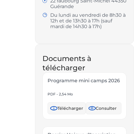
22 faubourg Saint-Michel 44350
Adresse
i
Guérande
:
l
Du lundi au vendredi de 8h30 à
Horaires
:
12h et de 13h30 à 17h (sauf
:
mardi de 14h30 à 17h)
Documents à
télécharger
Programme mini camps 2026
PDF - 2,54 Mo
Télécharger
Consulter