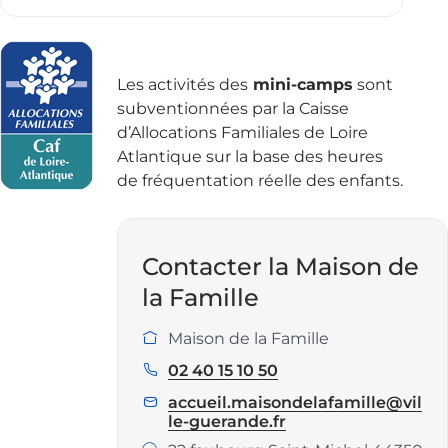
Les activités des
mini-camps
sont
subventionnées par la Caisse
d’Allocations Familiales de Loire
Atlantique sur la base des heures
de fréquentation réelle des enfants.
Contacter la Maison de
la Famille
Maison de la Famille
Service
:
02 40 15 10 50
Téléphone
:
accueil.maisondelafamille@vil
E
le-guerande.fr
m
a