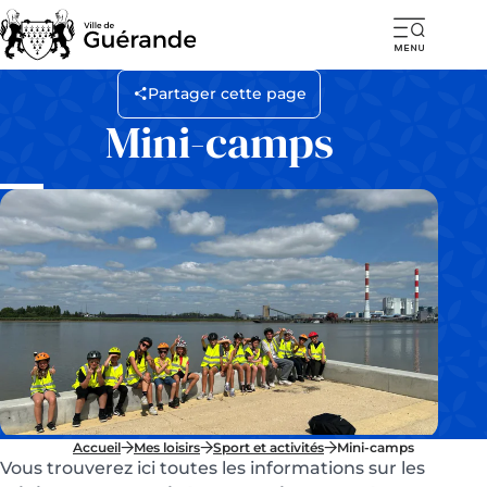
Ouvr
la
Partager cette page
navi
Mini-camps
mob
Accueil
Mes loisirs
Sport et activités
Mini-camps
Vous trouverez ici toutes les informations sur les