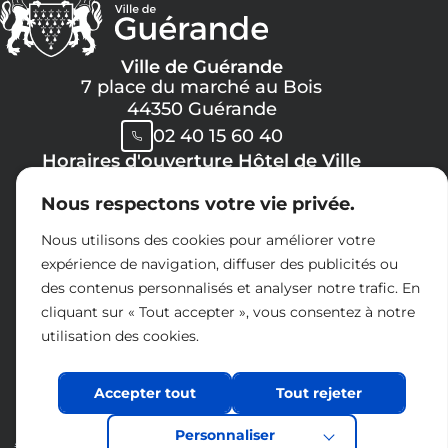
Ville de Guérande
7 place du marché au Bois
44350 Guérande
02 40 15 60 40
Horaires d'ouverture Hôtel de Ville
Lundi, Mercredi, Jeudi, Vendredi :
Nous respectons votre vie privée.
08h30 -> 12h00
13h30 -> 17h30
Nous utilisons des cookies pour améliorer votre
Mardi :
expérience de navigation, diffuser des publicités ou
8h30 -> 12h00
des contenus personnalisés et analyser notre trafic. En
14h30 -> 17h30
cliquant sur « Tout accepter », vous consentez à notre
Samedi :
utilisation des cookies.
09h00 -> 12h00
Espace presse
Charte réseaux sociaux
Accepter tout
Tout rejeter
Nous contacter
Personnaliser
Acceo
Mentions légales
Politique de confidentialité
Accessibilité