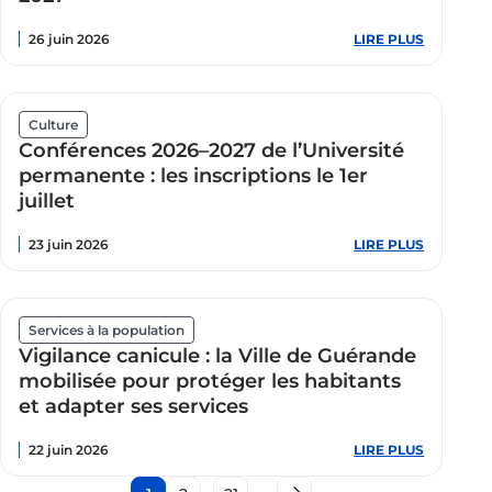
restaurat
du
26 juin 2026
LIRE PLUS
:
mur
Inscriptio
aux
activités
périscolai
et
Culture
de
Conférences 2026–2027 de l’Université
loisirs
:
permanente : les inscriptions le 1er
préparez
juillet
la
rentrée
2026-
23 juin 2026
LIRE PLUS
:
2027
Conféren
2026–
2027
de
l’Universi
Services à la population
permane
Vigilance canicule : la Ville de Guérande
:
les
mobilisée pour protéger les habitants
inscriptio
et adapter ses services
le
1er
juillet
22 juin 2026
LIRE PLUS
:
Vigilance
canicule