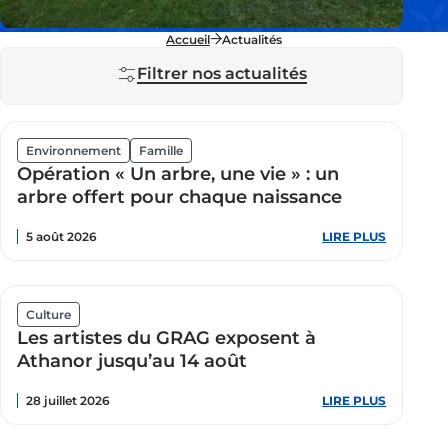
Accueil
Actualités
Filtrer nos actualités
Opération
Environnement
Famille
"Un
Opération « Un arbre, une vie » : un
arbre,
une
arbre offert pour chaque naissance
vie"
@Parc
Régional
5 août 2026
LIRE PLUS
:
de
Opératio
Brière
« Un
arbre,
une
Exposition
vie »
Culture
Peinture
:
Les artistes du GRAG exposent à
et
un
Sculpture
arbre
Athanor jusqu’au 14 août
du
offert
GRAG
pour
28 juillet 2026
LIRE PLUS
:
chaque
Les
naissance
artistes
du