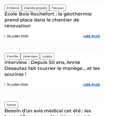
GRAG
Vue
exposent
Enfance
Grands projets
Travaux
aérienne
à
École Bois Rochefort : la géothermie
du
Athanor
chantier
jusqu’au
prend place dans le chantier de
de
14
l'école
rénovation
août
Bois
rochefort
-
28 juillet 2026
LIRE PLUS
:
Juillet
École
2026
Bois
Rochefor
:
la
Famille
Interview
Loisirs
géotherm
Interview : Depuis 50 ans, Annie
prend
place
Desautez fait tourner le manège… et les
dans
sourires !
le
chantier
de
16 juillet 2026
LIRE PLUS
:
rénovatio
Interview
:
Depuis
50
ans,
Santé
Annie
Besoin d’un avis médical cet été : les
Desautez
fait