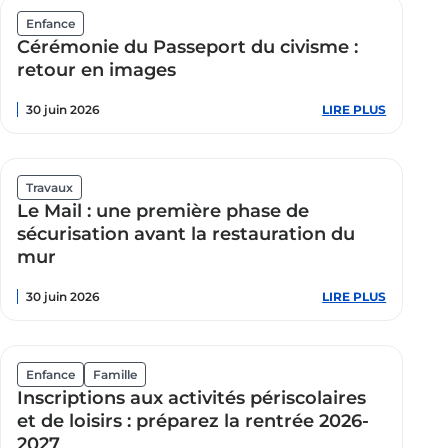
Local
d’Urbani
Enfance
:
Cérémonie du Passeport du civisme :
la
Ville
retour en images
ouvre
la
30 juin 2026
LIRE PLUS
:
concertat
Cérémon
avec
du
les
Passepor
habitants
du
civisme
Travaux
:
Le Mail : une première phase de
retour
en
sécurisation avant la restauration du
images
mur
30 juin 2026
LIRE PLUS
:
Le
Mail
:
une
première
Enfance
Famille
phase
Inscriptions aux activités périscolaires
de
sécurisat
et de loisirs : préparez la rentrée 2026-
avant
2027
la