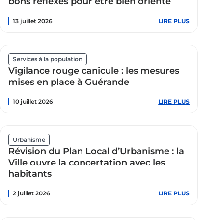
bons réflexes pour être bien orienté
tourner
le
13 juillet 2026
LIRE PLUS
:
manège
Besoin
et
d’un
les
avis
sourires
médical
!
cet
Services à la population
été
Vigilance rouge canicule : les mesures
:
les
mises en place à Guérande
bons
réflexes
10 juillet 2026
LIRE PLUS
:
pour
Vigilance
être
rouge
bien
canicule
orienté
:
les
Urbanisme
mesures
Révision du Plan Local d’Urbanisme : la
mises
en
Ville ouvre la concertation avec les
place
habitants
à
Guérande
2 juillet 2026
LIRE PLUS
:
Révision
du
Plan