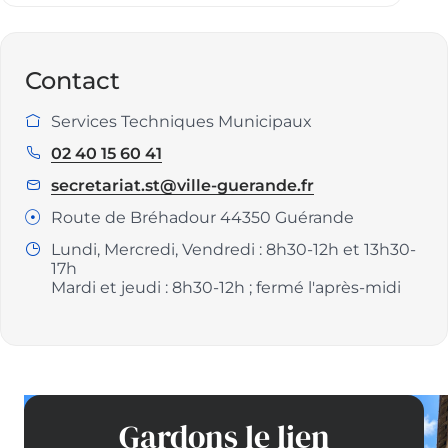
Contact
Services Techniques Municipaux
Service
:
02 40 15 60 41
Téléphone
:
secretariat.st@ville-guerande.fr
E
m
Route de Bréhadour 44350 Guérande
Adresse
a
:
Lundi, Mercredi, Vendredi : 8h30-12h et 13h30-
Horaires
i
17h
:
l
Mardi et jeudi : 8h30-12h ; fermé l'après-midi
:
Gardons le lien