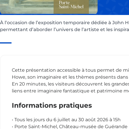
À l’occasion de l’exposition temporaire dédiée à John H
permettant d’aborder l’univers de l’artiste et les inspira
Août 2026
Cette présentation accessible à tous permet de 
Howe, son imaginaire et les thèmes présents dans l
De 15:00 à 15:20
En 20 minutes, les visiteurs découvrent les grandes l
Le 01/08/2026
De 15:00 à 
De 15:00 à 15:20
Le 02/08/2026
De 15:00 à 
liens entre imaginaire fantastique et patrimoine m
De 15:00 à 15:20
Le 03/08/2026
De 15:00 à 
De 15:00 à 15:20
Le 04/08/2026
De 15:00 à 
Informations pratiques
De 15:00 à 15:20
Le 05/08/2026
De 15:00 à 
De 15:00 à 15:20
Le 06/08/2026
De 15:00 à 
De 15:00 à 15:20
Le 07/08/2026
De 15:00 à 
• Tous les jours du 6 juillet au 30 août 2026 à 15h
De 15:00 à 15:20
Le 08/08/2026
De 15:00 à 
• Porte Saint-Michel, Château-musée de Guérande
De 15:00 à 15:20
Le 09/08/2026
De 15:00 à 