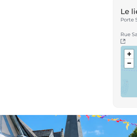
Le l
Porte 
Rue Sa
+
−