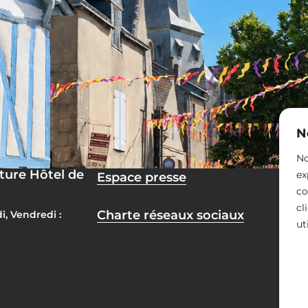
N
No
ture Hôtel de
ex
Espace presse
co
cl
Charte réseaux sociaux
i, Vendredi :
ut