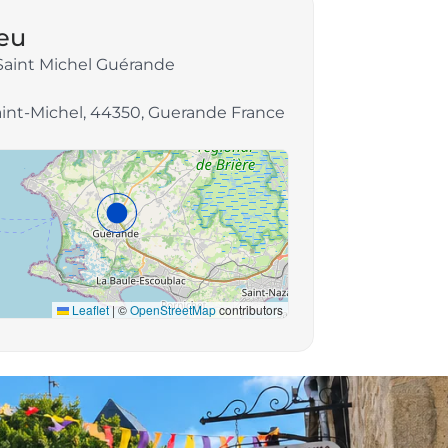
ieu
Saint Michel Guérande
int-Michel, 44350, Guerande France
Leaflet
|
©
OpenStreetMap
contributors