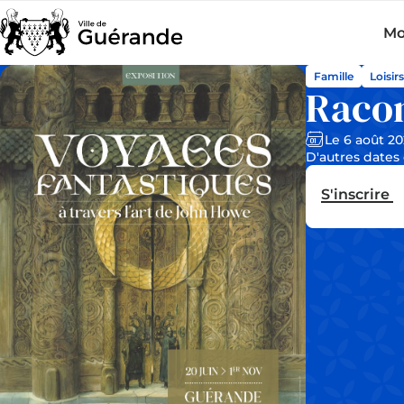
Mo
Famille
Loisir
Racon
Le 6 août 2
D'autres dates 
S'inscrire