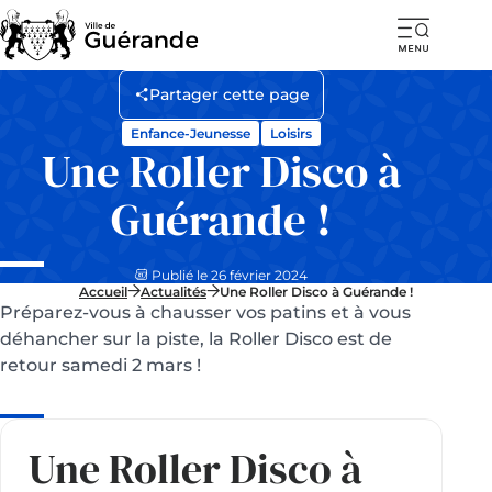
Ouvr
la
Partager cette page
navi
Enfance-Jeunesse
Loisirs
mob
Une Roller Disco à
Guérande !
Publié le 26 février 2024
Accueil
Actualités
Une Roller Disco à Guérande !
Préparez-vous à chausser vos patins et à vous
déhancher sur la piste, la Roller Disco est de
retour samedi 2 mars !
Une Roller Disco à