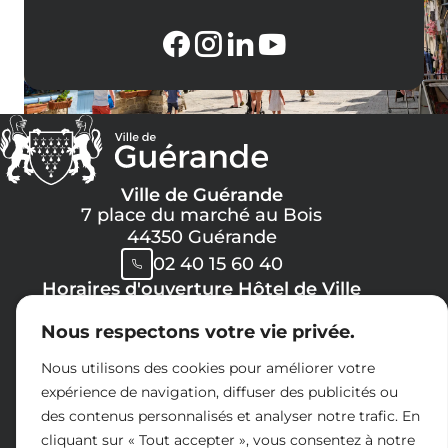
Ville de Guérande
7 place du marché au Bois
44350 Guérande
02 40 15 60 40
Horaires d'ouverture Hôtel de Ville
Lundi, Mercredi, Jeudi, Vendredi :
Nous respectons votre vie privée.
08h30 -> 12h00
13h30 -> 17h30
Nous utilisons des cookies pour améliorer votre
Mardi :
expérience de navigation, diffuser des publicités ou
8h30 -> 12h00
des contenus personnalisés et analyser notre trafic. En
14h30 -> 17h30
cliquant sur « Tout accepter », vous consentez à notre