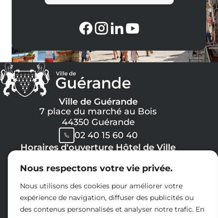
Ville de Guérande
7 place du marché au Bois
44350 Guérande
02 40 15 60 40
Horaires d'ouverture Hôtel de Ville
Lundi, Mercredi, Jeudi, Vendredi :
Nous respectons votre vie privée.
08h30 -> 12h00
13h30 -> 17h30
Nous utilisons des cookies pour améliorer votre
Mardi :
expérience de navigation, diffuser des publicités ou
8h30 -> 12h00
des contenus personnalisés et analyser notre trafic. En
14h30 -> 17h30