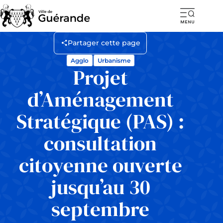
Ouvr
la
Partager cette page
navi
Agglo
Urbanisme
mob
Projet
d’Aménagement
Stratégique (PAS) :
consultation
citoyenne ouverte
jusqu’au 30
septembre