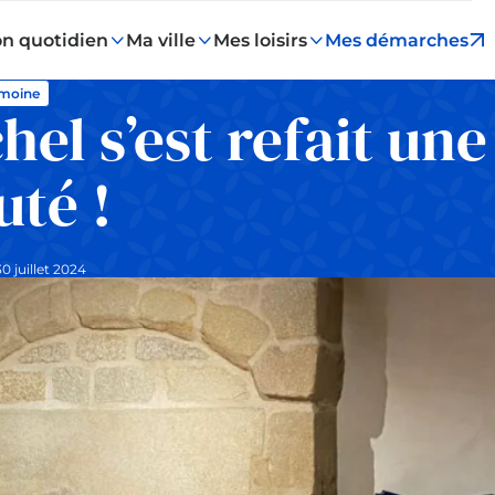
n quotidien
Ma ville
Mes loisirs
Mes démarches
imoine
hel s’est refait une
uté !
0 juillet 2024