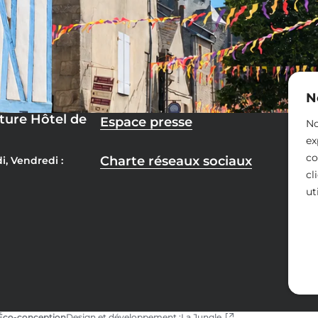
N
ture Hôtel de
Espace presse
No
ex
co
Charte réseaux sociaux
i, Vendredi :
cl
ut
Éco-conception
Design et développement :
La Jungle