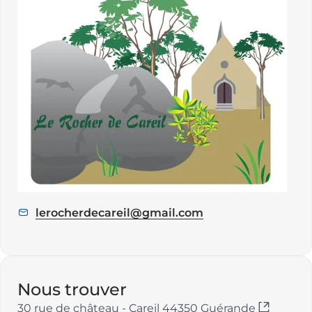
lerocherdecareil@gmail.com
E
m
a
i
l
Nous trouver
:
30 rue de château - Careil 44350 Guérande