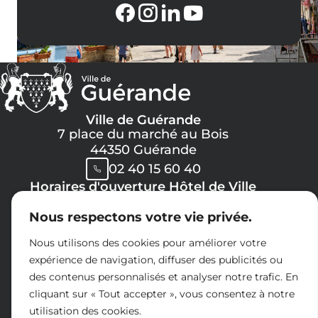
Ville de Guérande
7 place du marché au Bois
44350 Guérande
02 40 15 60 40
Horaires d'ouverture Hôtel de Ville
Lundi, Mercredi, Jeudi, Vendredi :
Nous respectons votre vie privée.
08h30 -> 12h00
13h30 -> 17h30
Nous utilisons des cookies pour améliorer votre
Mardi :
expérience de navigation, diffuser des publicités ou
8h30 -> 12h00
des contenus personnalisés et analyser notre trafic. En
14h30 -> 17h30
cliquant sur « Tout accepter », vous consentez à notre
Samedi :
utilisation des cookies.
09h00 -> 12h00