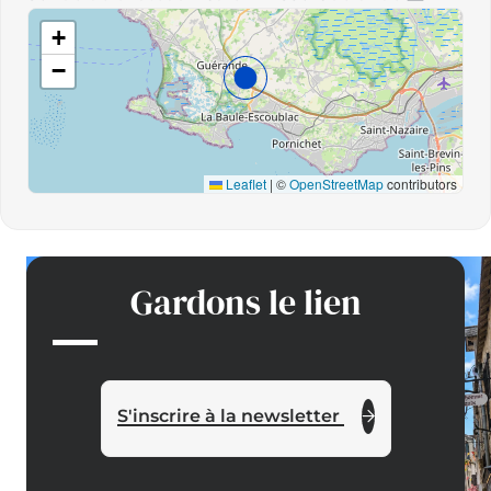
+
−
Leaflet
|
©
OpenStreetMap
contributors
Gardons le lien
S'inscrire à la newsletter