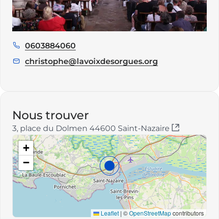
0603884060
Téléphone
:
christophe@lavoixdesorgues.org
E
m
a
i
l
Nous trouver
:
3, place du Dolmen 44600 Saint-Nazaire
+
−
Leaflet
|
©
OpenStreetMap
contributors