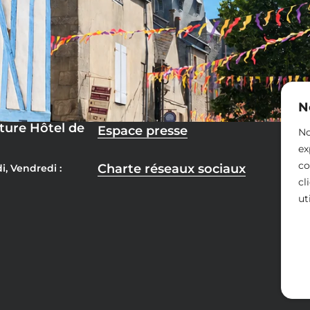
N
ture Hôtel de
Espace presse
No
ex
co
Charte réseaux sociaux
i, Vendredi :
cl
ut