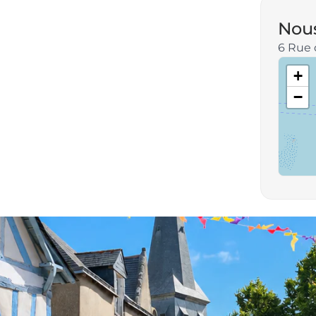
Nous
6 Rue 
+
−