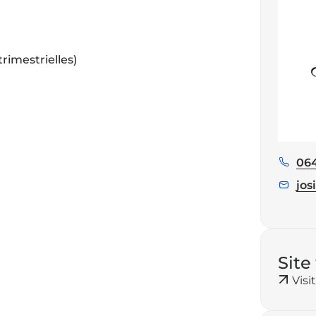
rimestrielles)
06
Tél
:
jos
E
m
a
i
l
Site
:
Visi