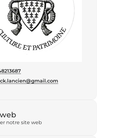
48213687
éphone
ick.lancien@gmail.com
 web
ter notre site web