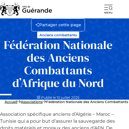
Ouvr
la
Partager cette page
navi
Anciens combattants
mob
Fédération Nationale
des Anciens
Combattants
d’Afrique du Nord
Publié le 10 juillet 2025
Accueil
Associations
Fédération Nationale des Anciens Combattants 
Association spécifique anciens d’Algérie – Maroc –
Tunisie qui a pour but d’assurer la sauvegarde des
droits matériels et moraux des anciens d’AFN. De