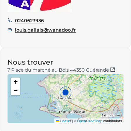
0240623936
Téléphone
:
louis.gallais@wanadoo.fr
E
m
a
i
l
Nous trouver
:
7 Place du marché au Bois 44350 Guérande
+
−
Leaflet
|
©
OpenStreetMap
contributors