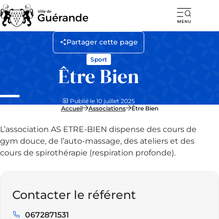
Ouvr
la
Partager cette page
navi
Sport
mob
Être Bien
Publié le 10 juillet 2025
Accueil
Associations
Être Bien
L’association AS ETRE-BIEN dispense des cours de
gym douce, de l’auto-massage, des ateliers et des
cours de spirothérapie (respiration profonde).
Contacter le référent
0672871531
Téléphone