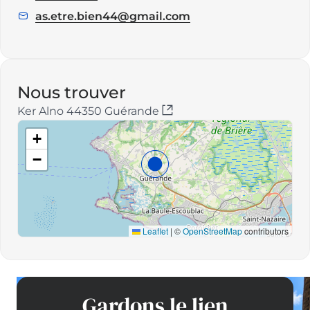
:
as.etre.bien44@gmail.com
E
m
a
i
l
Nous trouver
:
Ker Alno 44350 Guérande
+
−
Leaflet
|
©
OpenStreetMap
contributors
Gardons le lien