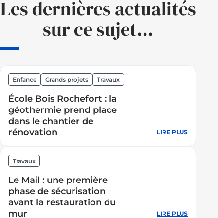
Les dernières actualités
sur ce sujet…
Enfance
Grands projets
Travaux
École Bois Rochefort : la
géothermie prend place
dans le chantier de
rénovation
LIRE PLUS
:
École
Bois
Travaux
Rochefor
Le Mail : une première
:
phase de sécurisation
la
avant la restauration du
géotherm
mur
LIRE PLUS
:
prend