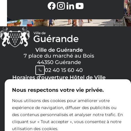
sa
fin
Ville de Guérande
7 place du marché au Bois
44350 Guérande
02 40 15 60 40
Horaires d'ouverture Hôtel de Ville
Lundi, Mercredi, Jeudi, Vendredi :
Nous respectons votre vie privée.
08h30 -> 12h00
13h30 -> 17h30
Nous utilisons des cookies pour améliorer votre
Mardi :
expérience de navigation, diffuser des publicités ou
8h30 -> 12h00
des contenus personnalisés et analyser notre trafic. En
14h30 -> 17h30
cliquant sur « Tout accepter », vous consentez à notre
Samedi :
utilisation des cookies.
09h00 -> 12h00