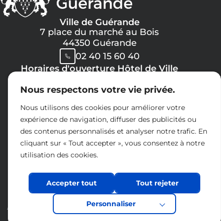
Ville de Guérande
7 place du marché au Bois
44350 Guérande
02 40 15 60 40
Horaires d'ouverture Hôtel de Ville
Lundi, Mercredi, Jeudi, Vendredi :
Nous respectons votre vie privée.
08h30 -> 12h00
13h30 -> 17h30
Nous utilisons des cookies pour améliorer votre
Mardi :
expérience de navigation, diffuser des publicités ou
8h30 -> 12h00
des contenus personnalisés et analyser notre trafic. En
14h30 -> 17h30
cliquant sur « Tout accepter », vous consentez à notre
Samedi :
utilisation des cookies.
09h00 -> 12h00
Espace presse
Accepter tout
Charte réseaux sociaux
Tout rejeter
Nous contacter
Personnaliser
Acceo
Mentions légales
Politique de confidentialité
Accessibilité
Plan du site
Éco-conception