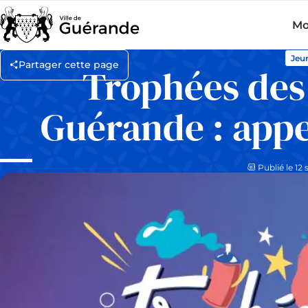
Mo
Jeu
Partager cette page
Trophées des
Guérande : appe
Publié le 12