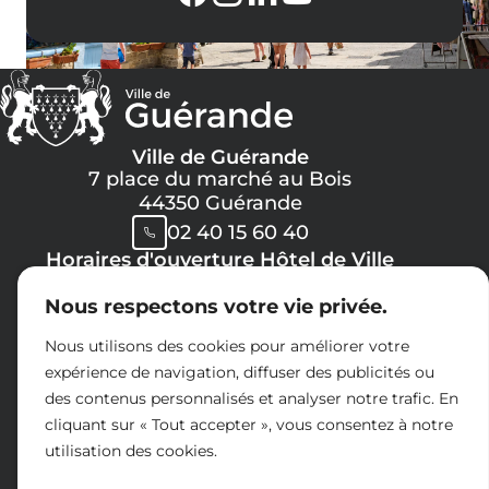
Ville de Guérande
7 place du marché au Bois
44350 Guérande
02 40 15 60 40
Horaires d'ouverture Hôtel de Ville
Lundi, Mercredi, Jeudi, Vendredi :
Nous respectons votre vie privée.
08h30 -> 12h00
13h30 -> 17h30
Nous utilisons des cookies pour améliorer votre
Mardi :
expérience de navigation, diffuser des publicités ou
8h30 -> 12h00
des contenus personnalisés et analyser notre trafic. En
14h30 -> 17h30
cliquant sur « Tout accepter », vous consentez à notre
Samedi :
utilisation des cookies.
09h00 -> 12h00
Espace presse