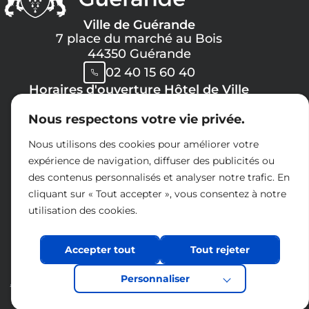
Ville de Guérande
7 place du marché au Bois
44350 Guérande
02 40 15 60 40
Horaires d'ouverture Hôtel de Ville
Lundi, Mercredi, Jeudi, Vendredi :
Nous respectons votre vie privée.
08h30 -> 12h00
13h30 -> 17h30
Nous utilisons des cookies pour améliorer votre
Mardi :
expérience de navigation, diffuser des publicités ou
8h30 -> 12h00
des contenus personnalisés et analyser notre trafic. En
14h30 -> 17h30
cliquant sur « Tout accepter », vous consentez à notre
Samedi :
utilisation des cookies.
09h00 -> 12h00
Espace presse
Charte réseaux sociaux
Accepter tout
Tout rejeter
Nous contacter
Personnaliser
Acceo
Mentions légales
Politique de confidentialité
Accessibilité
Plan du site
Éco-conception
Design et développement :
La Jungle