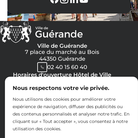
Ville de Guérande
7 place du marché au Bois
44350 Guérande
02 40 15 60 40
Horaires d'ouverture Hôtel de Ville
Lundi, Mercredi, Jeudi, Vendredi :
Nous respectons votre vie privée.
08h30 -> 12h00
13h30 -> 17h30
Nous utilisons des cookies pour améliorer votre
Mardi :
expérience de navigation, diffuser des publicités ou
8h30 -> 12h00
des contenus personnalisés et analyser notre trafic. En
14h30 -> 17h30
cliquant sur « Tout accepter », vous consentez à notre
Samedi :
utilisation des cookies.
09h00 -> 12h00
Espace presse