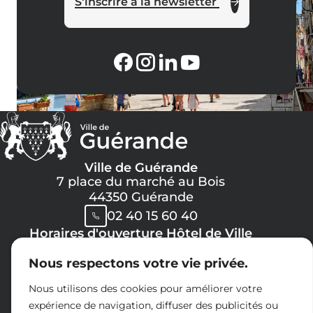
S'inscrire à la newsletter
Ville de Guérande
7 place du marché au Bois
44350 Guérande
02 40 15 60 40
Horaires d'ouverture Hôtel de Ville
Lundi, Mercredi, Jeudi, Vendredi :
Nous respectons votre vie privée.
08h30 -> 12h00
13h30 -> 17h30
Nous utilisons des cookies pour améliorer votre
Mardi :
expérience de navigation, diffuser des publicités ou