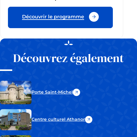
Découvrir le programme
Découvrez également
Porte Saint-Michel
(ouvre
un
nouvel
onglet)
Centre culturel Athanor
(ouvre
un
nouvel