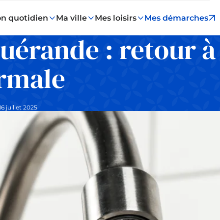
n quotidien
Ma ville
Mes loisirs
Mes démarches
uérande : retour à
ormale
6 juillet 2025