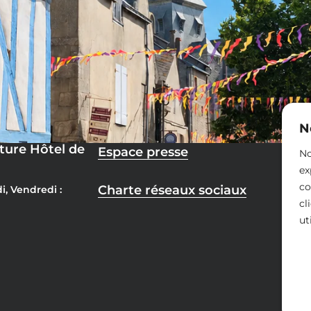
N
ture Hôtel de
Espace presse
No
ex
co
Charte réseaux sociaux
i, Vendredi :
cl
ut