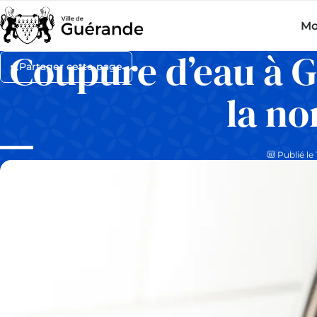
Mo
Coupure d’eau à G
Partager cette page
la n
Publié le 1