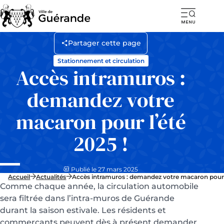
Ouvr
la
Partager cette page
navi
Stationnement et circulation
mob
Accès intramuros :
demandez votre
macaron pour l’été
2025 !
Publié le 27 mars 2025
Accueil
Actualités
Accès intramuros : demandez votre macaron pour l
Comme chaque année, la circulation automobile
sera filtrée dans l’intra-muros de Guérande
durant la saison estivale. Les résidents et
commerçants peuvent dès à présent demander