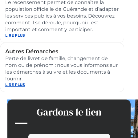
Le recensement permet de connaître la
population officielle de Guérande et d’adapter
les services publics à vos besoins. Découvrez
comment il se déroule, pourquoi il est
important et comment y participer.
:
LIRE PLUS
Recensement
de
la
Autres Démarches
population
Perte de livret de famille, changement de
nom ou de prénom : nous vous informons sur
les démarches à suivre et les documents à
fournir.
:
LIRE PLUS
Autres
Démarches
Gardons le lien