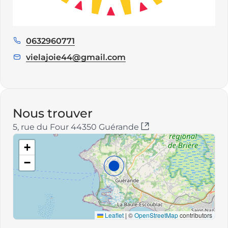
0632960771
Téléphone
:
vielajoie44@gmail.com
E
m
a
i
l
Nous trouver
:
5, rue du Four 44350 Guérande
+
−
Leaflet
|
©
OpenStreetMap
contributors