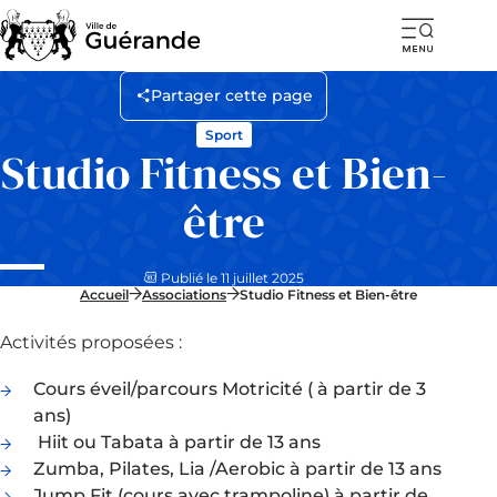
Ouvr
la
Partager cette page
navi
Sport
mob
Studio Fitness et Bien-
être
Publié le 11 juillet 2025
Accueil
Associations
Studio Fitness et Bien-être
Activités proposées :
Cours éveil/parcours Motricité ( à partir de 3
ans)
Hiit ou Tabata à partir de 13 ans
Zumba, Pilates, Lia /Aerobic à partir de 13 ans
Jump Fit (cours avec trampoline) à partir de