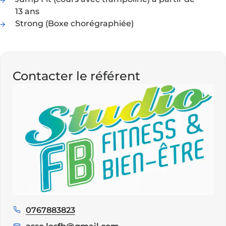
13 ans
Strong (Boxe chorégraphiée)
Contacter le référent
0767883823
Téléphone
: