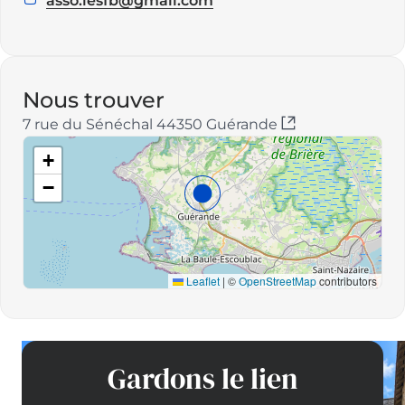
asso.lesfb@gmail.com
E
m
a
i
l
Nous trouver
:
7 rue du Sénéchal 44350 Guérande
+
−
Leaflet
|
©
OpenStreetMap
contributors
Gardons le lien