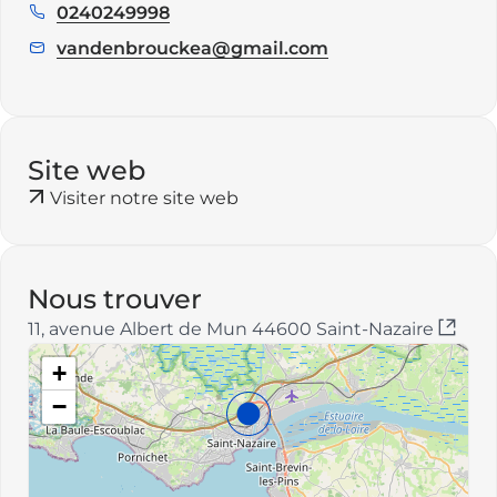
0240249998
Téléphone
:
vandenbrouckea@gmail.com
E
m
a
i
l
Site web
:
Visiter notre site web
Nous trouver
11, avenue Albert de Mun 44600 Saint-Nazaire
+
−