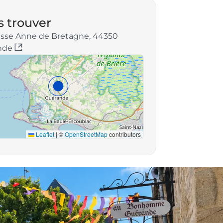
 trouver
sse Anne de Bretagne, 44350
nde
Leaflet
|
©
OpenStreetMap
contributors