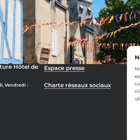
N
ture Hôtel de
Espace presse
No
ex
co
Charte réseaux sociaux
i, Vendredi :
cl
ut