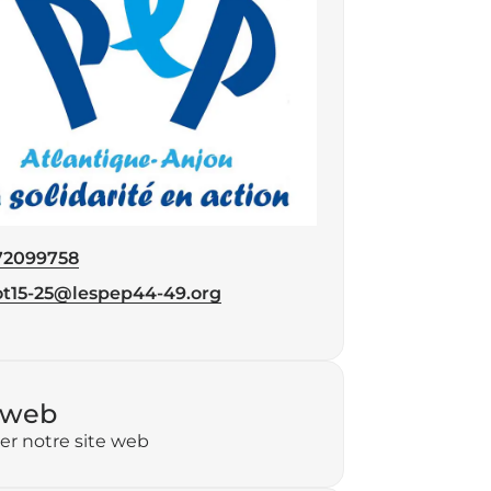
72099758
éphone
t15-25@lespep44-49.org
 web
ter notre site web