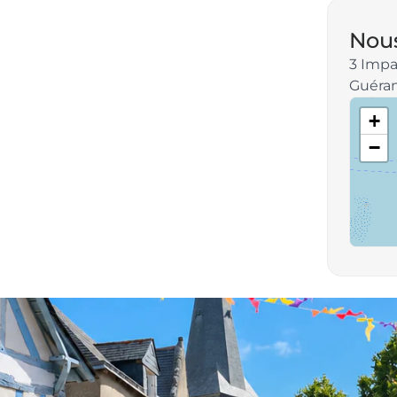
Nous
3 Impa
Guéra
+
−