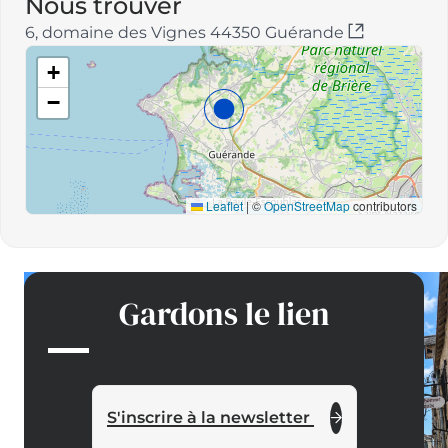
Nous trouver
:
6, domaine des Vignes 44350 Guérande
+
−
Leaflet
|
©
OpenStreetMap
contributors
Gardons le lien
S'inscrire à la newsletter