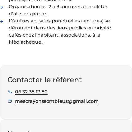
Organisation de 2 à 3 journées complètes
d’ateliers par an.
D’autres activités ponctuelles (lectures) se
déroulent dans des lieux publics ou privés :
cafés chez l’habitant, associations, à la
Médiathèque…
Contacter le référent
06 32 38 17 80
Téléphone
:
mescrayonssontbleus@gmail.com
E
m
a
i
l