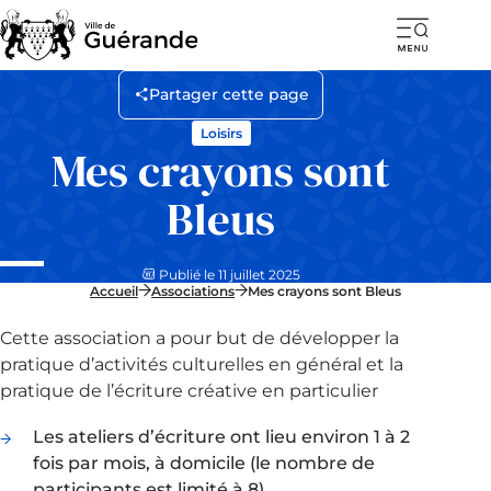
Ouvr
la
Partager cette page
navi
Loisirs
mob
Mes crayons sont
Bleus
Publié le 11 juillet 2025
Accueil
Associations
Mes crayons sont Bleus
Cette association a pour but de développer la
pratique d’activités culturelles en général et la
pratique de l’écriture créative en particulier
Les ateliers d’écriture ont lieu environ 1 à 2
fois par mois, à domicile (le nombre de
participants est limité à 8).