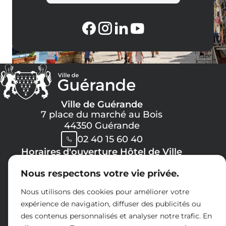
Ville de Guérande
7 place du marché au Bois
44350 Guérande
02 40 15 60 40
Horaires d'ouverture Hôtel de Ville
Lundi, Mercredi, Jeudi, Vendredi :
Nous respectons votre vie privée.
08h30 -> 12h00
13h30 -> 17h30
Nous utilisons des cookies pour améliorer votre
Mardi :
expérience de navigation, diffuser des publicités ou
8h30 -> 12h00
des contenus personnalisés et analyser notre trafic. En
14h30 -> 17h30