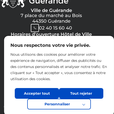
Ville de Guérande
7 place du marché au Bois
44350 Guérande
02 40 15 60 40
Horaires d'ouverture Hôtel de Ville
Lundi, Mercredi, Jeudi, Vendredi :
Nous respectons votre vie privée.
08h30 -> 12h00
13h30 -> 17h30
Nous utilisons des cookies pour améliorer votre
Mardi :
expérience de navigation, diffuser des publicités ou
8h30 -> 12h00
des contenus personnalisés et analyser notre trafic. En
14h30 -> 17h30
cliquant sur « Tout accepter », vous consentez à notre
Samedi :
utilisation des cookies.
09h00 -> 12h00
Espace presse
Accepter tout
Charte réseaux sociaux
Tout rejeter
Nous contacter
Personnaliser
Acceo
Mentions légales
Politique de confidentialité
Accessibilité
Plan du site
Éco-conception
Design et développement :
La Jungle