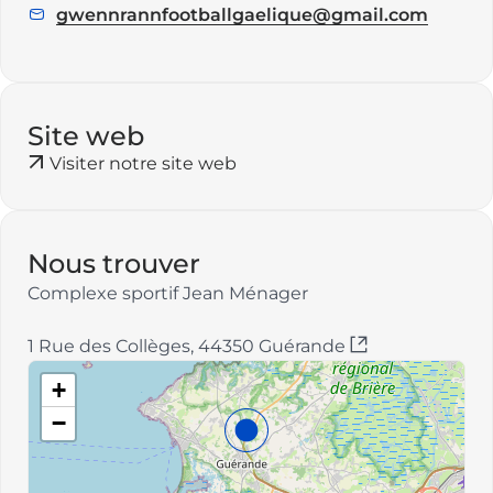
:
gwennrannfootballgaelique@gmail.com
E
m
a
i
l
Site web
:
Visiter notre site web
Nous trouver
Complexe sportif Jean Ménager
1 Rue des Collèges, 44350 Guérande
+
−