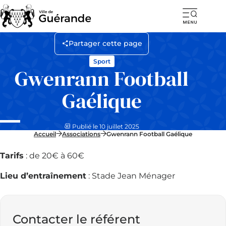
Ouvr
la
Partager cette page
navi
Sport
mob
Gwenrann Football
Gaélique
Publié le 10 juillet 2025
Accueil
Associations
Gwenrann Football Gaélique
Tarifs
: de 20€ à 60€
Lieu d’entraînement
: Stade Jean Ménager
Contacter le référent