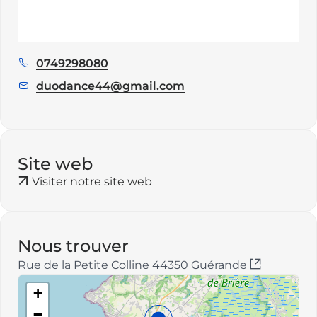
0749298080
Téléphone
:
duodance44@gmail.com
E
m
a
i
l
Site web
:
Visiter notre site web
Nous trouver
Rue de la Petite Colline 44350 Guérande
+
−