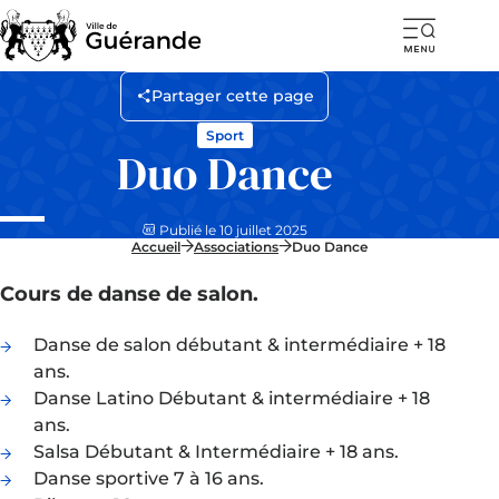
Ouvr
la
Partager cette page
navi
Sport
mob
Duo Dance
Publié le 10 juillet 2025
Accueil
Associations
Duo Dance
Cours de danse de salon.
Danse de salon débutant & intermédiaire + 18
ans.
Danse Latino Débutant & intermédiaire + 18
ans.
Salsa Débutant & Intermédiaire + 18 ans.
Danse sportive 7 à 16 ans.