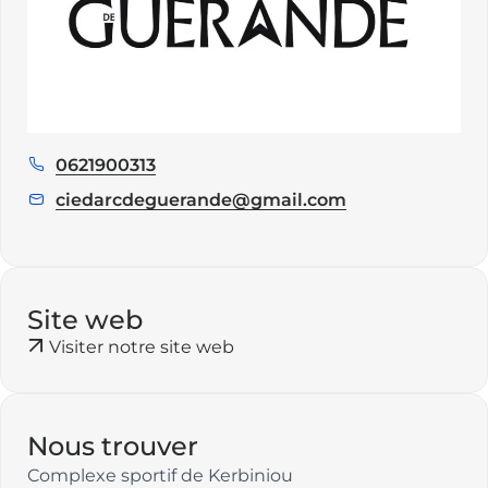
0621900313
Téléphone
:
ciedarcdeguerande@gmail.com
E
m
a
i
l
Site web
:
Visiter notre site web
Nous trouver
Complexe sportif de Kerbiniou