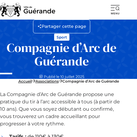
Ouvr
la
Partager cette page
navi
Sport
mob
Compagnie d’Arc de
Guérande
Publié le 10 juillet 2025
Accueil
Associations
Compagnie d’Arc de Guérande
La Compagnie d’Arc de Guérande propose une
pratique du tir à l’arc accessible à tous (à partir de
10 ans). Que vous soyez débutant ou confirmé,
vous trouverez un cadre accueillant pour
progresser à votre rythme.
Tarifs :
de 110€ à 130€