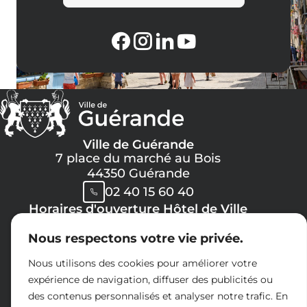
Ville de Guérande
7 place du marché au Bois
44350 Guérande
02 40 15 60 40
Horaires d'ouverture Hôtel de Ville
Lundi, Mercredi, Jeudi, Vendredi :
Nous respectons votre vie privée.
08h30 -> 12h00
13h30 -> 17h30
Nous utilisons des cookies pour améliorer votre
Mardi :
expérience de navigation, diffuser des publicités ou
8h30 -> 12h00
des contenus personnalisés et analyser notre trafic. En
14h30 -> 17h30