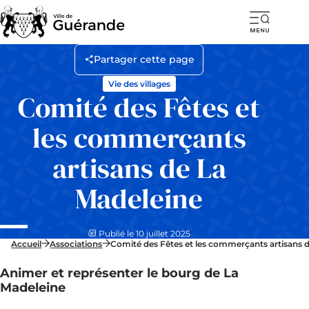
Ouvr
la
Partager cette page
navi
Vie des villages
mob
Comité des Fêtes et
les commerçants
artisans de La
Madeleine
Publié le 10 juillet 2025
Accueil
Associations
Comité des Fêtes et les commerçants artisans 
Animer et représenter le bourg de La
Madeleine