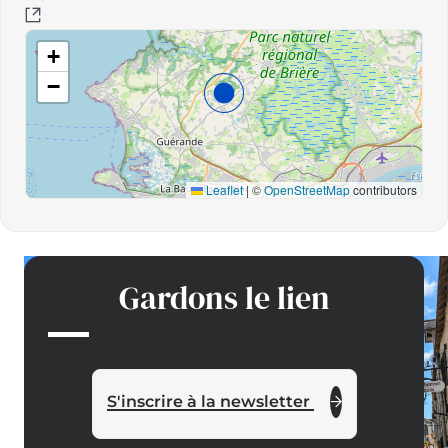
+
−
Leaflet
|
©
OpenStreetMap
contributors
Gardons le lien
S'inscrire à la newsletter