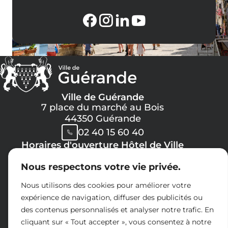
Ville de Guérande
7 place du marché au Bois
44350 Guérande
02 40 15 60 40
Horaires d'ouverture Hôtel de Ville
Lundi, Mercredi, Jeudi, Vendredi :
Nous respectons votre vie privée.
08h30 -> 12h00
13h30 -> 17h30
Nous utilisons des cookies pour améliorer votre
Mardi :
expérience de navigation, diffuser des publicités ou
8h30 -> 12h00
des contenus personnalisés et analyser notre trafic. En
14h30 -> 17h30
cliquant sur « Tout accepter », vous consentez à notre
Samedi :