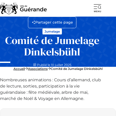
Ouvr
la
Partager cette page
navi
Jumelage
mob
Comité de Jumelage
Dinkelsbühl
Publié le 10 juillet 2025
Accueil
Associations
Comité de Jumelage Dinkelsbühl
Nombreuses animations : Cours d’allemand, club
de lecture, sorties, participation à la vie
guérandaise : fête médiévale, arbre de mai,
marché de Noël & Voyage en Allemagne.