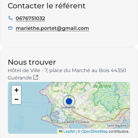
Contacter le référent
0676751032
Téléphone
:
mariethe.portet@gmail.com
E
m
a
i
l
Nous trouver
:
Hôtel de Ville - 7, place du Marché au Bois 44350
Guérande
+
−
Leaflet
|
©
OpenStreetMap
contributors