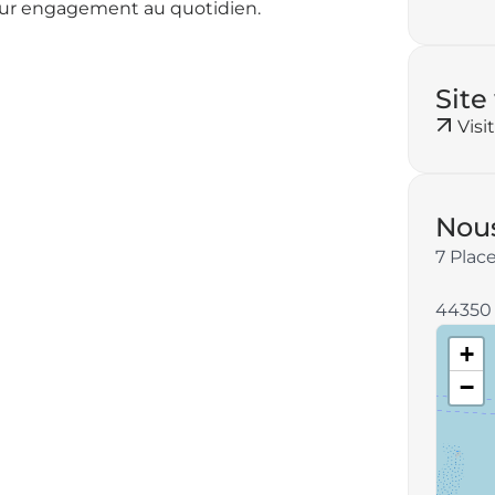
m
leur engagement au quotidien.
a
i
l
Site
:
Visi
Nous
7 Plac
44350
+
−