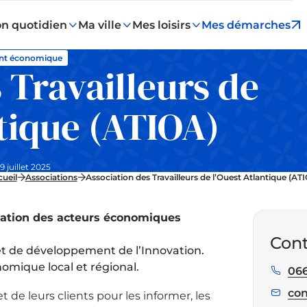
n quotidien
Ma ville
Mes loisirs
Mes démarches
nt économique
 Travailleurs de
ntique (ATIOA)
9 juillet 2025
ueil
Associations
Association des Travailleurs de l’Ouest Atlantique (AT
ation des acteurs économiques
Cont
et de développement de l’Innovation.
nomique local et régional.
06
Tél
:
con
E
de leurs clients pour les informer, les