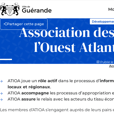
Mo
Développeme
Partager cette page
Association des
l’Ouest Atla
Publié le 
Acc
ATIOA joue un
rôle actif
dans le processus d’
inform
locaux et régionaux
.
ATIOA
accompagne
les processus d’appropriation 
ATIOA
assure
le relais avec les acteurs du tissu éco
Les membres d’ATIOA s’engagent auprès de leurs pairs et 