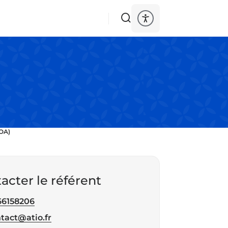
IOA)
acter le référent
66158206
éphone
tact@atio.fr