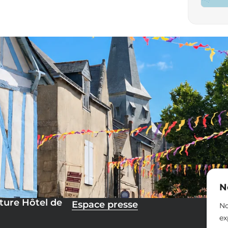
N
ture Hôtel de
Espace presse
No
ex