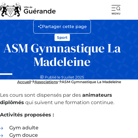
Ouvr
la
Partager cette page
navi
Sport
mob
ASM Gymnastique La
Madeleine
Publié le 9 juillet 2025
Accueil
Associations
ASM Gymnastique La Madeleine
Les cours sont dispensés par des
animateurs
diplômés
qui suivent une formation continue.
Activités proposées :
Gym adulte
Gym douce