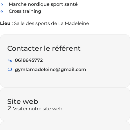
Marche nordique sport santé
Cross training
Lieu
: Salle des sports de La Madeleine
Contacter le référent
0618645772
Téléphone
:
gymlamadeleine@gmail.com
E
m
a
i
l
Site web
:
Visiter notre site web