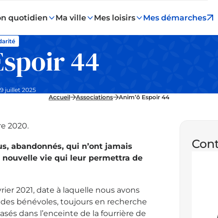
n quotidien
Ma ville
Mes loisirs
Mes démarches
darité
Espoir 44
9 juillet 2025
Accueil
Associations
Anim’ô Espoir 44
e 2020.
Cont
us, abandonnés, qui n’ont jamais
e nouvelle vie qui leur permettra de
ier 2021, date à laquelle nous avons
des bénévoles, toujours en recherche
és dans l’enceinte de la fourrière de