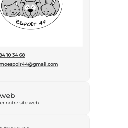
84 10 34 68
éphone
imoespoir44@gmail.com
 web
ter notre site web