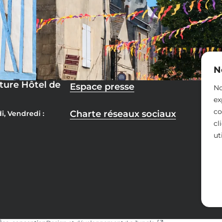
N
ture Hôtel de
Espace presse
No
ex
co
Charte réseaux sociaux
i, Vendredi :
cl
ut