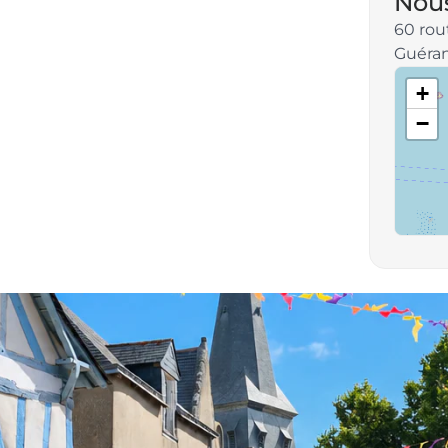
Nous
60 rou
Guéra
+
−