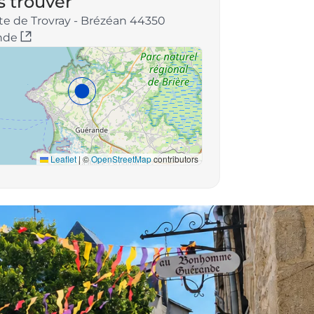
 trouver
te de Trovray - Brézéan 44350
nde
Leaflet
|
©
OpenStreetMap
contributors